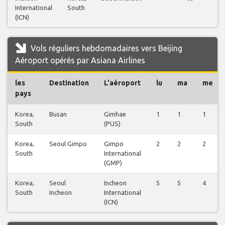
International
South
(ICN)
Vols réguliers hebdomadaires vers Beijing
Aéroport opérés par Asiana Airlines
les
Destination
L'aéroport
lu
ma
me
pays
Korea,
Busan
Gimhae
1
1
1
South
(PUS)
Korea,
Seoul Gimpo
Gimpo
2
2
2
South
International
(GMP)
Korea,
Seoul
Incheon
5
5
4
South
Incheon
International
(ICN)