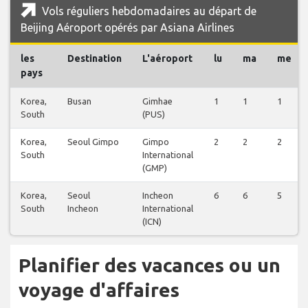
Vols réguliers hebdomadaires au départ de
Beijing Aéroport opérés par Asiana Airlines
les
Destination
L'aéroport
lu
ma
me
pays
Korea,
Busan
Gimhae
1
1
1
South
(PUS)
Korea,
Seoul Gimpo
Gimpo
2
2
2
South
International
(GMP)
Korea,
Seoul
Incheon
6
6
5
South
Incheon
International
(ICN)
Planifier des vacances ou un
voyage d'affaires