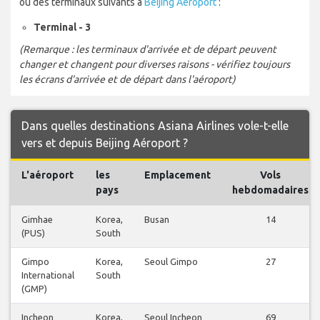
ou des terminaux suivants à
Beijing Aéroport
:
Terminal - 3
(Remarque : les terminaux d'arrivée et de départ peuvent
changer et changent pour diverses raisons - vérifiez toujours
les écrans d'arrivée et de départ dans l'aéroport)
Dans quelles destinations Asiana Airlines vole-t-elle
vers et depuis Beijing Aéroport ?
L'aéroport
les
Emplacement
Vols
pays
hebdomadaires
Gimhae
Korea,
Busan
14
(PUS)
South
Gimpo
Korea,
Seoul Gimpo
27
International
South
(GMP)
Incheon
Korea,
Seoul Incheon
69