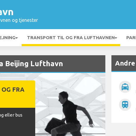
avn
vnen og tjenester
EJNING
TRANSPORT TIL OG FRA LUFTHAVNEN
PAR
Andre
ra Beijing Lufthavn
local_taxi
 OG FRA
N
train
og eller bus