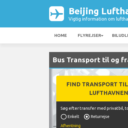
Beijing Lufth
Vigtig information om luftha
HOME
FLYREJSER
BILUDL
Bus Transport til og f
FIND TRANSPORT TIL
LUFTHAVNE
Søg efter transfer med privatbil, t
Enkelt
Returrejse
Afhentning