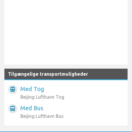
Tilgængelige transportmuligheder
Med Tog
train
Beijing Lufthavn Tog
Med Bus
directions_bus
Beijing Lufthavn Bus