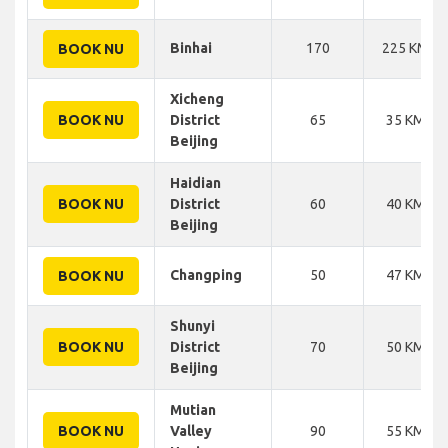
Binhai
170
225 KM
BOOK NU
Xicheng
BOOK NU
District
65
35 KM
Beijing
Haidian
BOOK NU
District
60
40 KM
Beijing
Changping
50
47 KM
BOOK NU
Shunyi
BOOK NU
District
70
50 KM
Beijing
Mutian
BOOK NU
Valley
90
55 KM