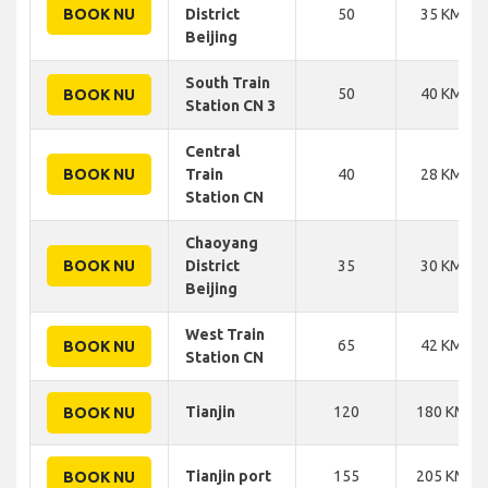
BOOK NU
District
50
35 KM
Beijing
South Train
50
40 KM
BOOK NU
Station CN 3
Central
BOOK NU
Train
40
28 KM
Station CN
Chaoyang
BOOK NU
District
35
30 KM
Beijing
West Train
65
42 KM
BOOK NU
Station CN
Tianjin
120
180 KM
BOOK NU
Tianjin port
155
205 KM
BOOK NU