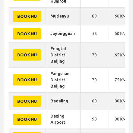
Huairou
Mutianyu
80
60 KM
BOOK NU
Juyongguan
55
60 KM
BOOK NU
Fengtai
BOOK NU
District
70
65 KM
Beijing
Fangshan
BOOK NU
District
70
75 KM
Beijing
Badaling
80
80 KM
BOOK NU
Daxing
90
90 KM
BOOK NU
Airport