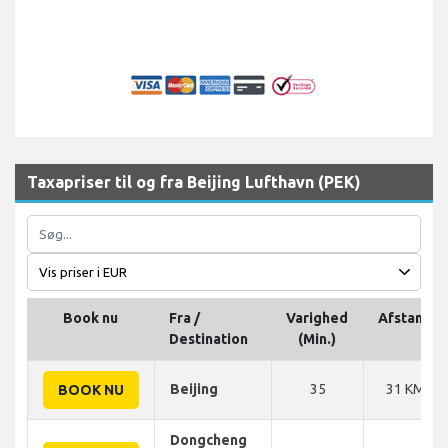
Taxapriser til og fra Beijing Lufthavn (PEK)
Book nu
Fra /
Varighed
Afstand
Destination
(Min.)
Beijing
35
31 KM
BOOK NU
Dongcheng