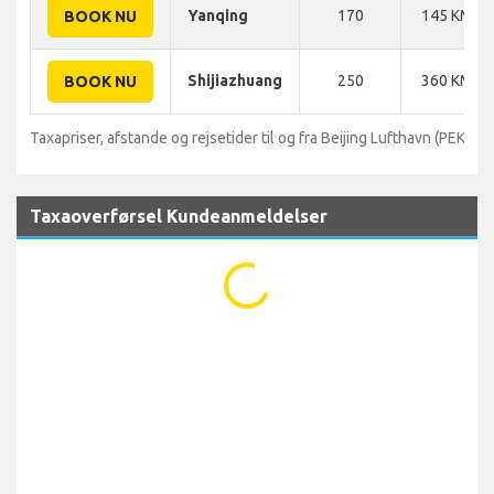
Yanqing
170
145 KM
BOOK NU
Shijiazhuang
250
360 KM
BOOK NU
Taxapriser, afstande og rejsetider til og fra Beijing Lufthavn (PEK)
Taxaoverførsel Kundeanmeldelser
...