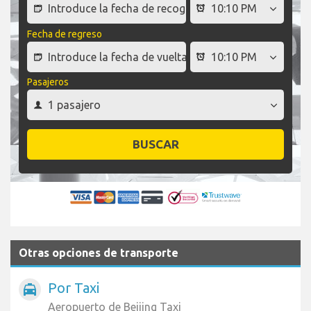
Fecha de regreso
Pasajeros
BUSCAR
Otras opciones de transporte
Por Taxi
local_taxi
Aeropuerto de Beijing Taxi