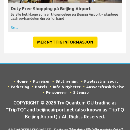
Duty Free Shopping på Beijing Airport
Se alle butikkene som er tilgjengelige på Beijing Airport – planlegg
taxfree-handelen din på forhånd
Se...
MER NYTTIG INFORMASJON
Home
Flyreiser
Biluthyrning
Flyplasstransport
Parkering
Hotels
Info & Nyheter
Ansvarsfraskrivelse
Personvern
Sitemap
COPYRIGHT © 2026 Try Quantum OU trading as
"TripTQ" and beijingairport.net (also known as TripTQ
Beijing Airport) / All Rights Reserved.
ANSVARSFRASKRIVELSE - Dette er ikke det offisielle nettstedet til