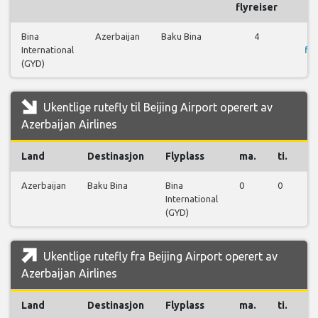
flyreiser
Bina
Azerbaijan
Baku Bina
4
International
fly
(GYD)
Ukentlige rutefly til Beijing Airport operert av
Azerbaijan Airlines
Land
Destinasjon
Flyplass
ma.
ti.
o
Azerbaijan
Baku Bina
Bina
0
0
1
International
(GYD)
Ukentlige rutefly fra Beijing Airport operert av
Azerbaijan Airlines
Land
Destinasjon
Flyplass
ma.
ti.
o