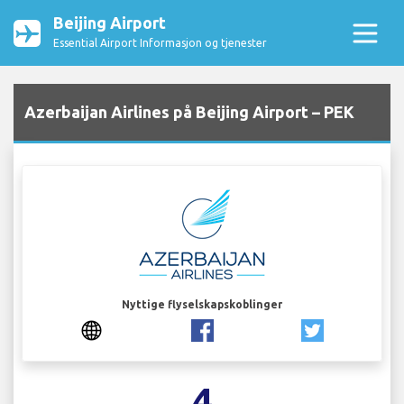
Beijing Airport
Essential Airport Informasjon og tjenester
Azerbaijan Airlines på Beijing Airport – PEK
Nyttige flyselskapskoblinger
4