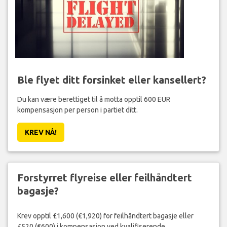
Ble flyet ditt forsinket eller kansellert?
Du kan være berettiget til å motta opptil 600 EUR
kompensasjon per person i partiet ditt.
KREV NÅ!
Forstyrret flyreise eller feilhåndtert
bagasje?
Krev opptil £1,600 (€1,920) for feilhåndtert bagasje eller
£520 (€600) i kompensasjon ved kvalifiserende