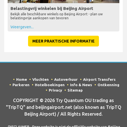
Belastingvrij winkelen bij Beijing Airport
Bekijk alle beschikbare winkels op Beijing Airport - plan uw
belastingvrije aankopen van tevoren
Weergeven...
MEER PRAKTISCHE INFORMATIE
Home
Vluchten
Autoverhuur
Airport Transfers
Parkeren
Hotelboekingen
Info & News
Ontkenning
Privacy
Sitemap
COPYRIGHT © 2026 Try Quantum OU trading as
"TripTQ" and beijingairport.net (also known as TripTQ
Beijing Airport) / All Rights Reserved.
DISCLAIMER– Deze website is niet de officiële website van Beijing