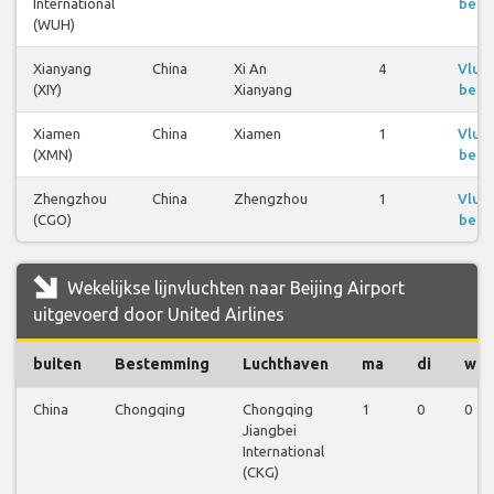
International
beki
(WUH)
Xianyang
China
Xi An
4
Vluc
(XIY)
Xianyang
beki
Xiamen
China
Xiamen
1
Vluc
(XMN)
beki
Zhengzhou
China
Zhengzhou
1
Vluc
(CGO)
beki
Wekelijkse lijnvluchten naar Beijing Airport
uitgevoerd door United Airlines
buiten
Bestemming
Luchthaven
ma
di
wo
China
Chongqing
Chongqing
1
0
0
Jiangbei
International
(CKG)