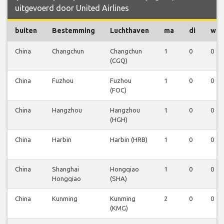
uitgevoerd door United Airlines
buiten
Bestemming
Luchthaven
ma
di
wo
China
Changchun
Changchun
1
0
0
(CGQ)
China
Fuzhou
Fuzhou
1
0
0
(FOC)
China
Hangzhou
Hangzhou
1
0
0
(HGH)
China
Harbin
Harbin (HRB)
1
0
0
China
Shanghai
Hongqiao
1
0
0
Hongqiao
(SHA)
China
Kunming
Kunming
2
0
0
(KMG)