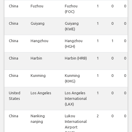
China
Fuzhou
Fuzhou
1
0
0
(FOC)
China
Guiyang
Guiyang
1
0
0
(KWE)
China
Hangzhou
Hangzhou
1
1
0
(HGH)
China
Harbin
Harbin (HRB)
1
0
0
China
Kunming
Kunming
1
0
0
(KMG)
United
Los Angeles
Los Angeles
1
0
0
States
International
(LAX)
China
Nanking
Lukou
2
0
0
nanjing
International
Airport