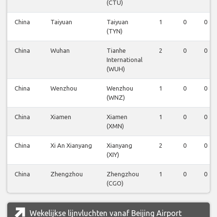
(CTU)
China
Taiyuan
Taiyuan
1
0
0
(TYN)
China
Wuhan
Tianhe
2
0
0
International
(WUH)
China
Wenzhou
Wenzhou
1
0
0
(WNZ)
China
Xiamen
Xiamen
1
0
0
(XMN)
China
Xi An Xianyang
Xianyang
2
0
0
(XIY)
China
Zhengzhou
Zhengzhou
1
0
0
(CGO)
Wekelijkse lijnvluchten vanaf Beijing Airport