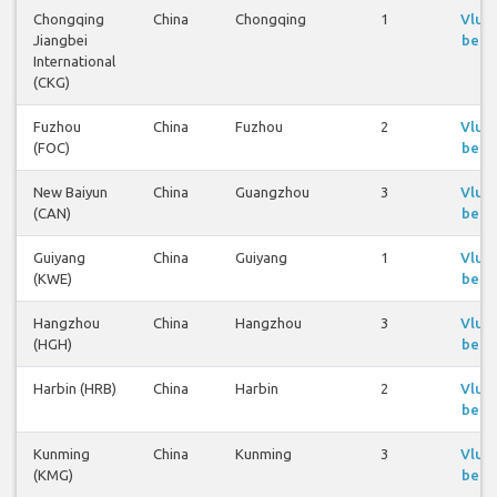
Chongqing
China
Chongqing
1
Vluc
Jiangbei
beki
International
(CKG)
Fuzhou
China
Fuzhou
2
Vluc
(FOC)
beki
New Baiyun
China
Guangzhou
3
Vluc
(CAN)
beki
Guiyang
China
Guiyang
1
Vluc
(KWE)
beki
Hangzhou
China
Hangzhou
3
Vluc
(HGH)
beki
Harbin (HRB)
China
Harbin
2
Vluc
beki
Kunming
China
Kunming
3
Vluc
(KMG)
beki