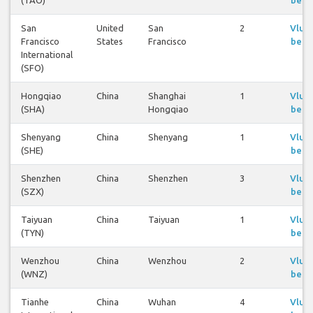
San
United
San
2
Vluc
Francisco
States
Francisco
beki
International
(SFO)
Hongqiao
China
Shanghai
1
Vluc
(SHA)
Hongqiao
beki
Shenyang
China
Shenyang
1
Vluc
(SHE)
beki
Shenzhen
China
Shenzhen
3
Vluc
(SZX)
beki
Taiyuan
China
Taiyuan
1
Vluc
(TYN)
beki
Wenzhou
China
Wenzhou
2
Vluc
(WNZ)
beki
Tianhe
China
Wuhan
4
Vluc