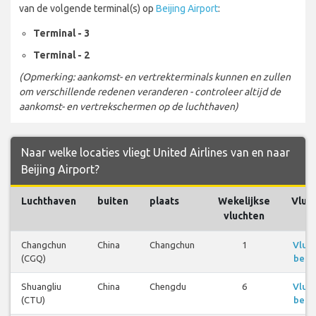
van de volgende terminal(s) op
Beijing Airport
:
Terminal - 3
Terminal - 2
(Opmerking: aankomst- en vertrekterminals kunnen en zullen
om verschillende redenen veranderen - controleer altijd de
aankomst- en vertrekschermen op de luchthaven)
Naar welke locaties vliegt United Airlines van en naar
Beijing Airport?
Luchthaven
buiten
plaats
Wekelijkse
Vluc
vluchten
Changchun
China
Changchun
1
Vluc
(CGQ)
beki
Shuangliu
China
Chengdu
6
Vluc
(CTU)
beki