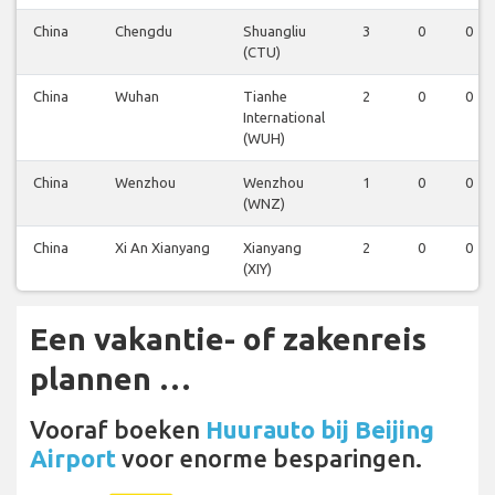
China
Chengdu
Shuangliu
3
0
0
(CTU)
China
Wuhan
Tianhe
2
0
0
International
(WUH)
China
Wenzhou
Wenzhou
1
0
0
(WNZ)
China
Xi An Xianyang
Xianyang
2
0
0
(XIY)
Een vakantie- of zakenreis
plannen …
Vooraf boeken
Huurauto bij Beijing
Airport
voor enorme besparingen.