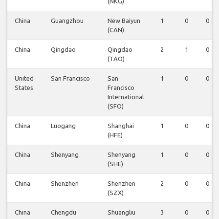
(NKG)
China
Guangzhou
New Baiyun
1
0
0
(CAN)
China
Qingdao
Qingdao
2
1
0
(TAO)
United
San Francisco
San
1
0
0
States
Francisco
International
(SFO)
China
Luogang
Shanghai
1
0
0
(HFE)
China
Shenyang
Shenyang
1
0
0
(SHE)
China
Shenzhen
Shenzhen
2
0
0
(SZX)
China
Chengdu
Shuangliu
3
0
0