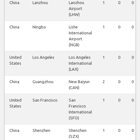
China
Lanzhou
Lanzhou
1
0
0
Airport
(LHW)
China
Ningbo
Lishe
1
0
0
International
Airport
(NGB)
United
Los Angeles
Los Angeles
1
0
0
States
International
(LAX)
China
Guangzhou
New Baiyun
2
0
0
(CAN)
United
San Francisco
San
1
0
0
States
Francisco
International
(SFO)
China
Shenzhen
Shenzhen
1
0
0
(SZX)