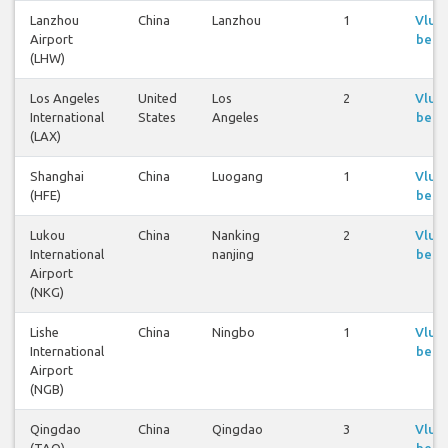
Lanzhou
China
Lanzhou
1
Vluc
Airport
beki
(LHW)
Los Angeles
United
Los
2
Vluc
International
States
Angeles
beki
(LAX)
Shanghai
China
Luogang
1
Vluc
(HFE)
beki
Lukou
China
Nanking
2
Vluc
International
nanjing
beki
Airport
(NKG)
Lishe
China
Ningbo
1
Vluc
International
beki
Airport
(NGB)
Qingdao
China
Qingdao
3
Vluc
(TAO)
beki