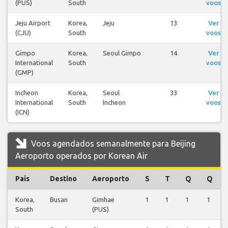
(PUS)
South
voos
Jeju Airport
Korea,
Jeju
13
Ver
(CJU)
South
voos
Gimpo
Korea,
Seoul Gimpo
14
Ver
International
South
voos
(GMP)
Incheon
Korea,
Seoul
33
Ver
International
South
Incheon
voos
(ICN)
Voos agendados semanalmente para Beijing
Aeroporto operados por Korean Air
País
Destino
Aeroporto
S
T
Q
Q
Korea,
Busan
Gimhae
1
1
1
1
South
(PUS)