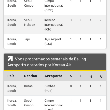
Korea,
Seoul
Gimpo
1
1
1
1
South
Gimpo
International
(GMP)
Korea,
Seoul
Incheon
3
2
3
2
South
Incheon
International
(ICN)
Korea,
Jeju
Jeju Airport
1
1
1
1
South
(CJU)
Voos programados semanais de Beijing
Aeroporto operados por Korean Air
País
Destino
Aeroporto
S
T
Q
Q
Korea,
Busan
Gimhae
0
1
1
1
South
(PUS)
Korea,
Seoul
Gimpo
1
1
1
1
South
Gimpo
International
(GMP)