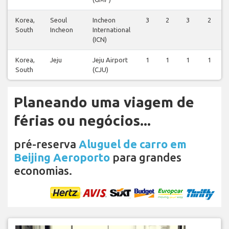
Korea,
Seoul
Incheon
3
2
3
2
South
Incheon
International
(ICN)
Korea,
Jeju
Jeju Airport
1
1
1
1
South
(CJU)
Planeando uma viagem de
férias ou negócios...
pré-reserva
Aluguel de carro em
Beijing Aeroporto
para grandes
economias.