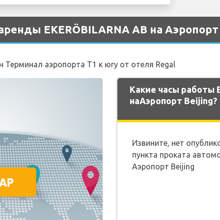
аренды EKERÖBILARNA AB на Аэропорт B
 Терминал аэропорта T1 к югу от отеля Regal
Какие часы работы
наАэропорт Beijing?
Извините, нет опубли
пункта проката автом
Аэропорт Beijing