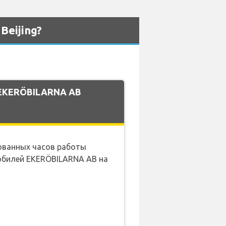
eijing?
 EKERÖBILARNA AB
кованных часов работы
обилей EKERÖBILARNA AB на