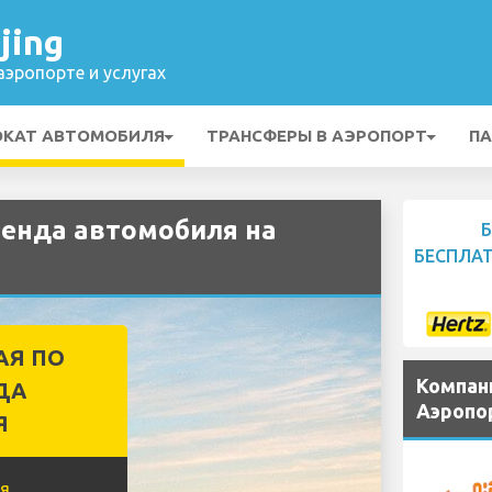
jing
эропорте и услугах
ОКАТ АВТОМОБИЛЯ
ТРАНСФЕРЫ В АЭРОПОРТ
ПА
енда автомобиля на
БЕСПЛА
АЯ ПО
Компан
ДА
Аэропор
Я
я