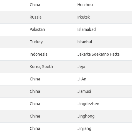
China
Huizhou
Russia
Irkutsk
Pakistan
Islamabad
Turkey
Istanbul
Indonesia
Jakarta Soekarno Hatta
Korea, South
Jeju
China
Ji An
China
Jiamusi
China
Jingdezhen
China
Jinghong
China
Jinjiang