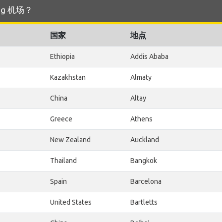
ing 机场？
国家
地点
Ethiopia
Addis Ababa
Kazakhstan
Almaty
China
Altay
Greece
Athens
New Zealand
Auckland
Thailand
Bangkok
Spain
Barcelona
United States
Bartletts