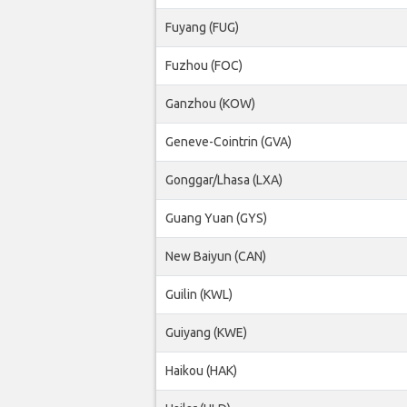
Fuyang (FUG)
Fuzhou (FOC)
Ganzhou (KOW)
Geneve-Cointrin (GVA)
Gonggar/Lhasa (LXA)
Guang Yuan (GYS)
New Baiyun (CAN)
Guilin (KWL)
Guiyang (KWE)
Haikou (HAK)