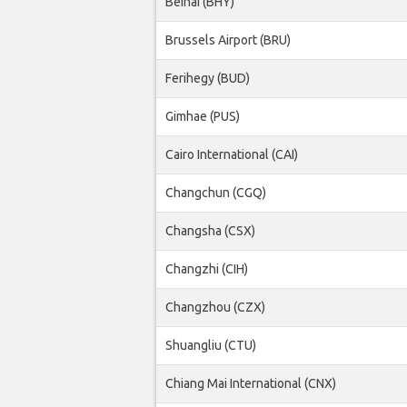
Beihai (BHY)
Brussels Airport (BRU)
Ferihegy (BUD)
Gimhae (PUS)
Cairo International (CAI)
Changchun (CGQ)
Changsha (CSX)
Changzhi (CIH)
Changzhou (CZX)
Shuangliu (CTU)
Chiang Mai International (CNX)