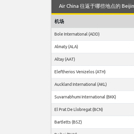
Air China 往返于哪些地点的 Beij
机场
Bole International (ADD)
Almaty (ALA)
Altay (AAT)
Eleftherios Venizelos (ATH)
Auckland International (AKL)
Suvarnabhumi International (BKK)
El Prat De Llobregat (BCN)
Bartletts (BSZ)