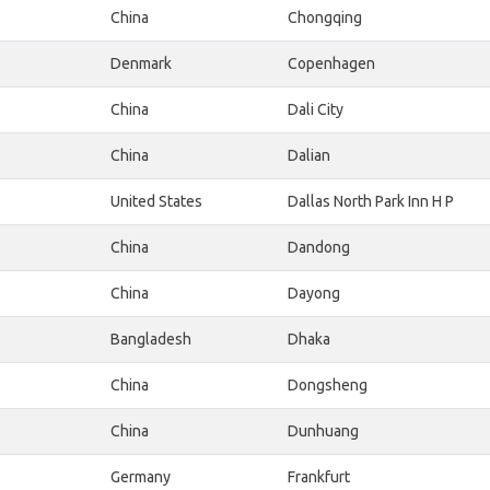
China
Chongqing
Denmark
Copenhagen
China
Dali City
China
Dalian
United States
Dallas North Park Inn H P
China
Dandong
China
Dayong
Bangladesh
Dhaka
China
Dongsheng
China
Dunhuang
Germany
Frankfurt