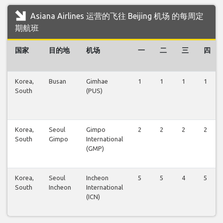
Asiana Airlines 运营的飞往 Beijing 机场 的每周定
期航班
国家
目的地
机场
一
二
三
四
Korea,
Busan
Gimhae
1
1
1
1
South
(PUS)
Korea,
Seoul
Gimpo
2
2
2
2
South
Gimpo
International
(GMP)
Korea,
Seoul
Incheon
5
5
4
5
South
Incheon
International
(ICN)