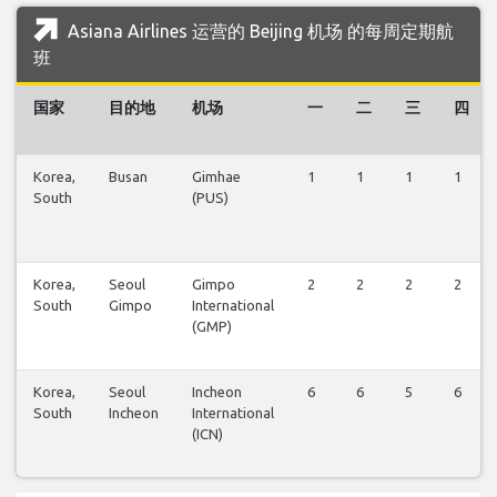
Asiana Airlines 运营的 Beijing 机场 的每周定期航
班
国家
目的地
机场
一
二
三
四
Korea,
Busan
Gimhae
1
1
1
1
South
(PUS)
Korea,
Seoul
Gimpo
2
2
2
2
South
Gimpo
International
(GMP)
Korea,
Seoul
Incheon
6
6
5
6
South
Incheon
International
(ICN)