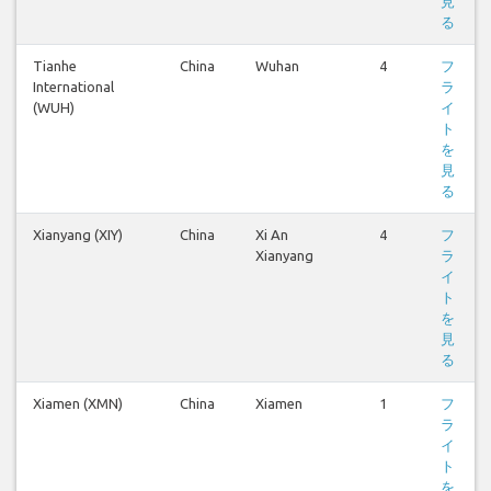
見
る
Tianhe
China
Wuhan
4
フ
International
ラ
(WUH)
イ
ト
を
見
る
Xianyang (XIY)
China
Xi An
4
フ
Xianyang
ラ
イ
ト
を
見
る
Xiamen (XMN)
China
Xiamen
1
フ
ラ
イ
ト
を