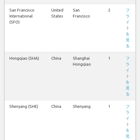
San Francisco
United
San
2
フ
International
States
Francisco
ラ
(SFO)
イ
ト
を
見
る
Hongqiao (SHA)
China
Shanghai
1
フ
Hongqiao
ラ
イ
ト
を
見
る
Shenyang (SHE)
China
Shenyang
1
フ
ラ
イ
ト
を
見