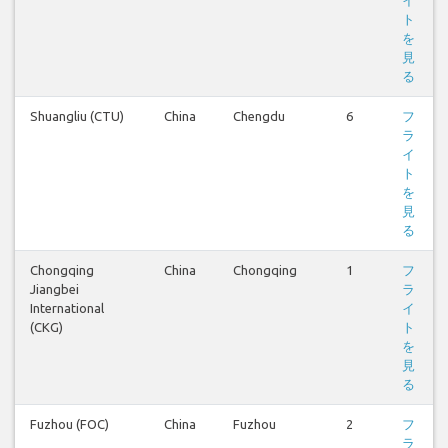
ト
を
見
る
Shuangliu (CTU)
China
Chengdu
6
フ
ラ
イ
ト
を
見
る
Chongqing
China
Chongqing
1
フ
Jiangbei
ラ
International
イ
(CKG)
ト
を
見
る
Fuzhou (FOC)
China
Fuzhou
2
フ
ラ