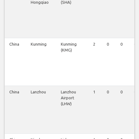
Hongqiao
(SHA)
China
Kunming
Kunming
2
0
0
0
(KMG)
China
Lanzhou
Lanzhou
1
0
0
0
Airport
(LHW)