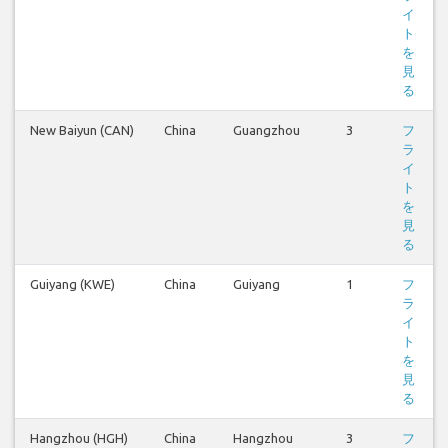
イ
ト
を
見
る
New Baiyun (CAN)
China
Guangzhou
3
フ
ラ
イ
ト
を
見
る
Guiyang (KWE)
China
Guiyang
1
フ
ラ
イ
ト
を
見
る
Hangzhou (HGH)
China
Hangzhou
3
フ