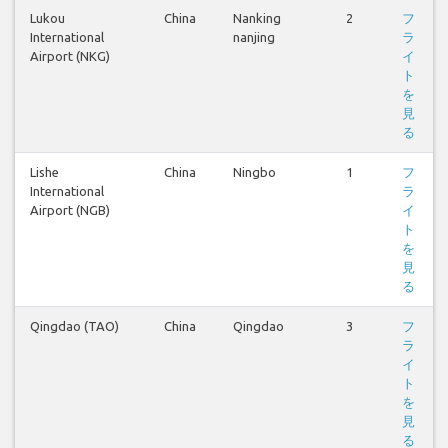
Lukou
China
Nanking
2
フ
International
nanjing
ラ
Airport (NKG)
イ
ト
を
見
る
Lishe
China
Ningbo
1
フ
International
ラ
Airport (NGB)
イ
ト
を
見
る
Qingdao (TAO)
China
Qingdao
3
フ
ラ
イ
ト
を
見
る