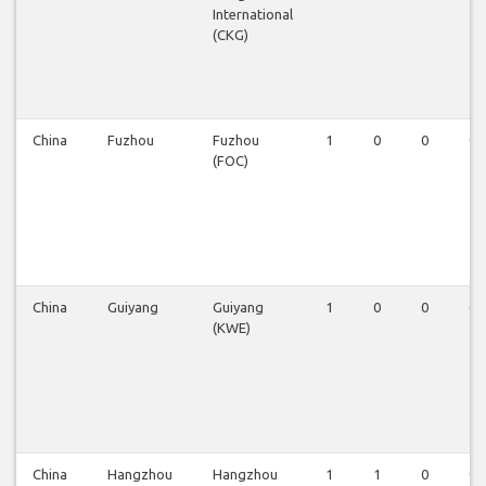
International
(CKG)
China
Fuzhou
Fuzhou
1
0
0
0
(FOC)
China
Guiyang
Guiyang
1
0
0
0
(KWE)
China
Hangzhou
Hangzhou
1
1
0
0