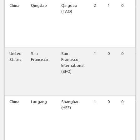
China
Qingdao
Qingdao
2
1
0
0
(TAO)
United
San
San
1
0
0
0
States
Francisco
Francisco
International
(SFO)
China
Luogang
Shanghai
1
0
0
0
(HFE)