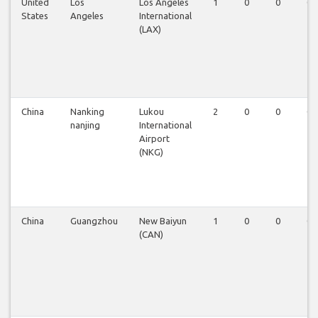
United
Los
Los Angeles
1
0
0
0
States
Angeles
International
(LAX)
China
Nanking
Lukou
2
0
0
0
nanjing
International
Airport
(NKG)
China
Guangzhou
New Baiyun
1
0
0
0
(CAN)