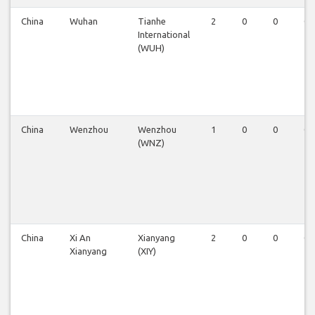
China
Wuhan
Tianhe
2
0
0
0
International
(WUH)
China
Wenzhou
Wenzhou
1
0
0
0
(WNZ)
China
Xi An
Xianyang
2
0
0
0
Xianyang
(XIY)