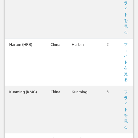
ラ
イ
ト
を
見
る
Harbin (HRB)
China
Harbin
2
フ
ラ
イ
ト
を
見
る
Kunming (KMG)
China
Kunming
3
フ
ラ
イ
ト
を
見
る