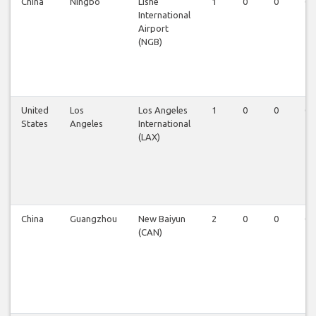
China
Ningbo
Lishe
1
0
0
0
International
Airport
(NGB)
United
Los
Los Angeles
1
0
0
0
States
Angeles
International
(LAX)
China
Guangzhou
New Baiyun
2
0
0
0
(CAN)