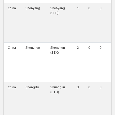
China
Shenyang
Shenyang
1
0
0
0
(SHE)
China
Shenzhen
Shenzhen
2
0
0
0
(SZX)
China
Chengdu
Shuangliu
3
0
0
0
(CTU)