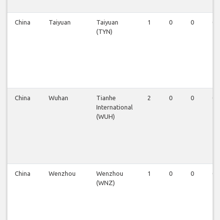
China
Taiyuan
Taiyuan
1
0
0
0
(TYN)
China
Wuhan
Tianhe
2
0
0
0
International
(WUH)
China
Wenzhou
Wenzhou
1
0
0
0
(WNZ)