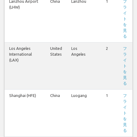
Lanzhou Airport
China
Lanzhou
1
フ
(LHW)
ラ
イ
ト
を
見
る
Los Angeles
United
Los
2
フ
International
States
Angeles
ラ
(LAX)
イ
ト
を
見
る
Shanghai (HFE)
China
Luogang
1
フ
ラ
イ
ト
を
見
る