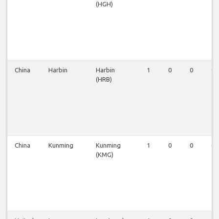
(HGH)
China
Harbin
Harbin
1
0
0
0
(HRB)
China
Kunming
Kunming
1
0
0
0
(KMG)