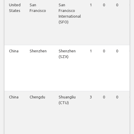
United
San
San
1
0
0
0
States
Francisco
Francisco
International
(SFO)
China
Shenzhen
Shenzhen
1
0
0
0
(SZX)
China
Chengdu
Shuangliu
3
0
0
0
(CTU)