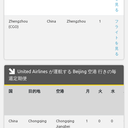
見
る
Zhengzhou
China
Zhengzhou
1
フ
(CGO)
ラ
イ
ト
を
見
る
United Airlines が運航する Beijing 空港 行きの毎
週定期便
国
目的地
空港
月
火
水
木
China
Chongqing
Chongqing
1
0
0
0
Jiangbei