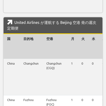
United Airlines が運航する Beijing 空港 発の週次
定期便
国
目的地
空港
月
火
水
木
China
Changchun
Changchun
1
0
0
0
(CGQ)
China
Fuzhou
Fuzhou
1
0
0
0
(FOC)