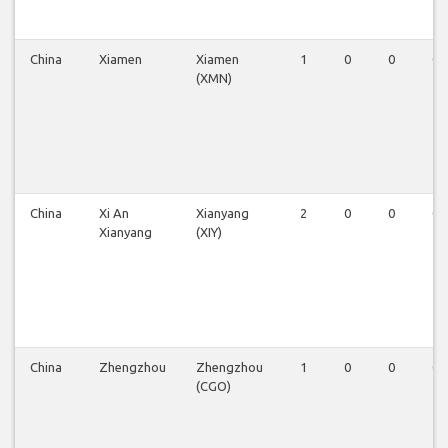
China
Xiamen
Xiamen
1
0
0
0
(XMN)
China
Xi An
Xianyang
2
0
0
0
Xianyang
(XIY)
China
Zhengzhou
Zhengzhou
1
0
0
0
(CGO)