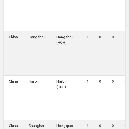
China
Hangzhou
Hangzhou
1
0
0
0
(HGH)
China
Harbin
Harbin
1
0
0
0
(HRB)
China
Shanghai
Hongqiao
1
0
0
0