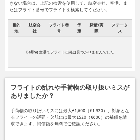
きない場合は、上記の検索を使用して、航空会社、空港、ま
たはフライト番号でフライトを検索してください。
目的
航空会
フライト番
予
見積/実
ステータ
地
社
号
定
際
ス
Beijing 空港でフライト出発は見つかりませんでした
フライトの乱れや手荷物の取り扱いミスが
ありましたか？
手荷物の取り扱いミスには最大£1,600（€1,920）、対象とな
るフライトの遅延・欠航には最大£520（€600）の補償を請
求できます。補償額を無料でご確認ください。