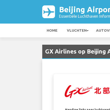
Beijing Airpo
Essentiële Luchthaven Infor
HOME
VLUCHTEN
AUTOV
GX Airlines op Beijing 
Handige links naar luchtvaa