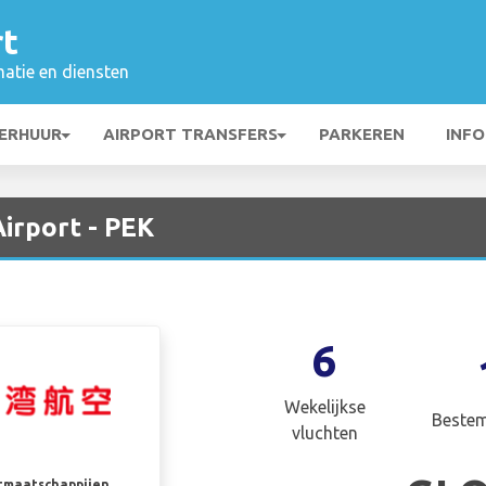
rt
matie en diensten
ERHUUR
AIRPORT TRANSFERS
PARKEREN
INFO
Airport - PEK
6
Wekelijkse
Beste
vluchten
rtmaatschappijen