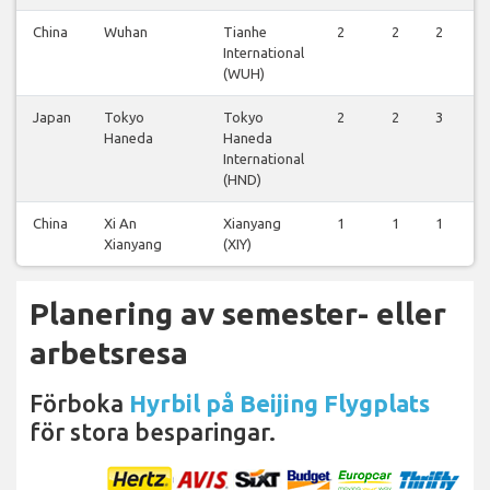
China
Wuhan
Tianhe
2
2
2
International
(WUH)
Japan
Tokyo
Tokyo
2
2
3
Haneda
Haneda
International
(HND)
China
Xi An
Xianyang
1
1
1
Xianyang
(XIY)
Planering av semester- eller
arbetsresa
Förboka
Hyrbil på Beijing Flygplats
för stora besparingar.