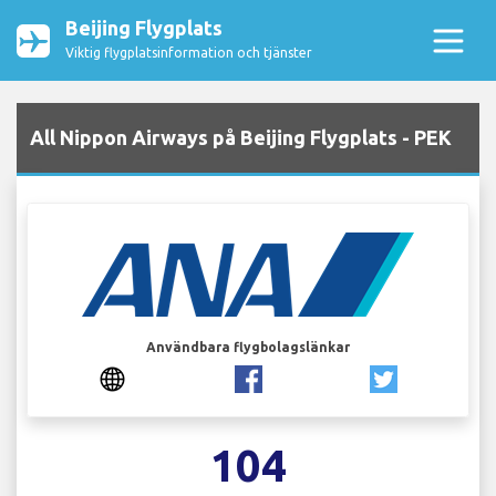
Beijing Flygplats
Viktig flygplatsinformation och tjänster
All Nippon Airways på Beijing Flygplats - PEK
Användbara flygbolagslänkar
104