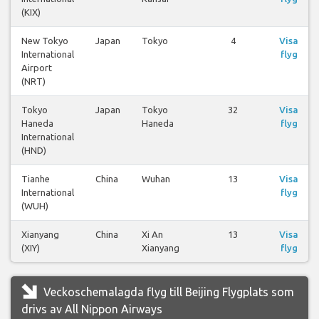
(KIX)
New Tokyo
Japan
Tokyo
4
Visa
International
flyg
Airport
(NRT)
Tokyo
Japan
Tokyo
32
Visa
Haneda
Haneda
flyg
International
(HND)
Tianhe
China
Wuhan
13
Visa
International
flyg
(WUH)
Xianyang
China
Xi An
13
Visa
(XIY)
Xianyang
flyg
Veckoschemalagda flyg till Beijing Flygplats som
drivs av All Nippon Airways