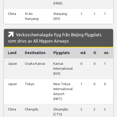
(HND)
China
Xi An
Xianyang
1
1
1
Xianyang
(XIY)
Veckoschemalagda flyg från Beijing Flygplats
som drivs av All Nippon Airways
Land
Destination
Flygplats
må
ti
on
Japan
Osaka Kansai
Kansai
0
0
1
International
(KIX)
Japan
Tokyo
New Tokyo
1
0
0
International
Airport
(NRT)
China
Chengdu
Shuangliu
2
2
2
(CTU)