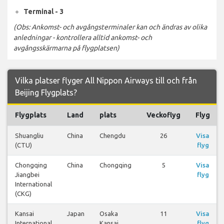
Terminal - 3
(Obs: Ankomst- och avgångsterminaler kan och ändras av olika
anledningar - kontrollera alltid ankomst- och
avgångsskärmarna på flygplatsen)
Vilka platser flyger All Nippon Airways till och från
Beijing Flygplats?
Flygplats
Land
plats
Veckoflyg
Flyg
Shuangliu
China
Chengdu
26
Visa
(CTU)
flyg
Chongqing
China
Chongqing
5
Visa
Jiangbei
flyg
International
(CKG)
Kansai
Japan
Osaka
11
Visa
International
Kansai
flyg