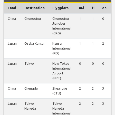
Land
Destination
Flygplats
må
ti
on
China
Chongqing
Chongqing
1
1
0
Jiangbei
International
(CKG)
Japan
Osaka Kansai
Kansai
1
1
2
International
(KIX)
Japan
Tokyo
New Tokyo
0
0
0
International
Airport
(NRT)
China
Chengdu
Shuangliu
2
2
3
(CTU)
Japan
Tokyo
Tokyo
2
2
3
Haneda
Haneda
International