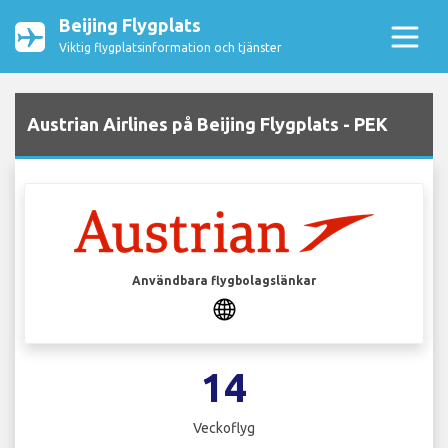
Beijing Flygplats
Viktig flygplatsinformation och tjänster
Austrian Airlines på Beijing Flygplats - PEK
Användbara flygbolagslänkar
14
Veckoflyg