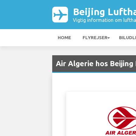
Beijing Lufth
Vigtig information om luftha
HOME
FLYREJSER
BILUDL
Air Algerie hos Beijing