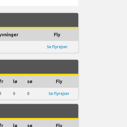
lyvninger
Fly
Se flyrejser
fr
lø
sø
Fly
1
0
0
Se flyrejser
fr
lø
sø
Fly