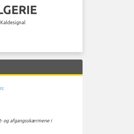
LGERIE
 Kaldesignal
vn
:
st- og afgangsskærmene i