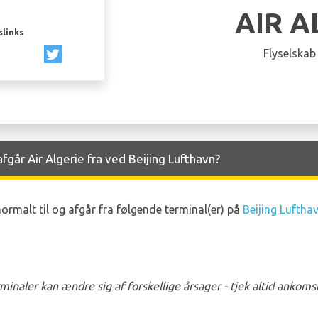
AIR A
slinks
Flyselskab
går Air Algerie fra ved Beijing Lufthavn?
ormalt til og afgår fra følgende terminal(er) på
Beijing Luftha
naler kan ændre sig af forskellige årsager - tjek altid ankom