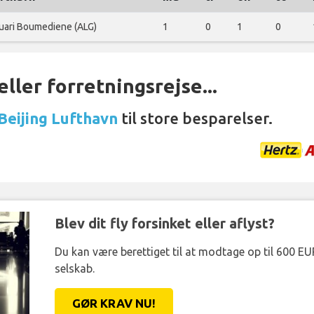
uari Boumediene (ALG)
1
0
1
0
ller forretningsrejse...
 Beijing Lufthavn
til store besparelser.
Blev dit fly forsinket eller aflyst?
Du kan være berettiget til at modtage op til 600 EU
selskab.
GØR KRAV NU!