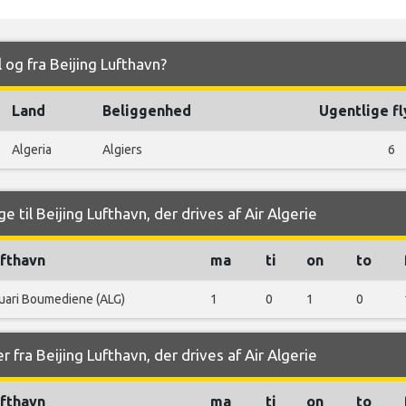
l og fra Beijing Lufthavn?
Land
Beliggenhed
Ugentlige f
Algeria
Algiers
6
 til Beijing Lufthavn, der drives af Air Algerie
fthavn
ma
ti
on
to
uari Boumediene (ALG)
1
0
1
0
 fra Beijing Lufthavn, der drives af Air Algerie
fthavn
ma
ti
on
to