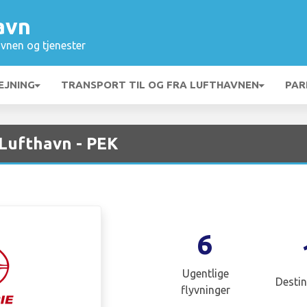
avn
vnen og tjenester
EJNING
TRANSPORT TIL OG FRA LUFTHAVNEN
PAR
 Lufthavn - PEK
6
Ugentlige
Destin
flyvninger