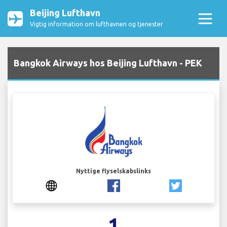
Beijing Lufthavn
Vigtig information om lufthavnen og tjenester
Bangkok Airways hos Beijing Lufthavn - PEK
Nyttige flyselskabslinks
1