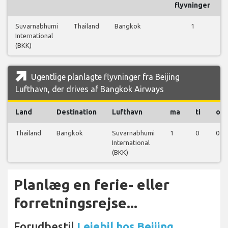
flyvninger
Suvarnabhumi
Thailand
Bangkok
1
International
(BKK)
Ugentlige planlagte flyvninger fra Beijing
Lufthavn, der drives af Bangkok Airways
Land
Destination
Lufthavn
ma
ti
on
Thailand
Bangkok
Suvarnabhumi
1
0
0
International
(BKK)
Planlæg en ferie- eller
forretningsrejse...
Forudbestil
Lejebil hos Beijing