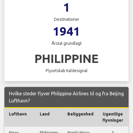
1
Destinationer
1941
Årstal grundlagt
PHILIPPINE
Flyselskab Kaldesignal
Hvilke steder flyver Philippine Airlines til og fra Beijing
Lufthavn?
Lufthavn
Land
Beliggenhed
Ugentlige
flyvninger
Ninoy
Philippines
Manila Ninoy
5