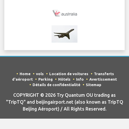
Home
vols
Location de voitures
Transferts
d'aéroport
Parking
Hôtels
Info
Avertissement
Détails de confidentialité
Sitemap
COPYRIGHT © 2026 Try Quantum OU trading as
"TripTQ" and beijingairport.net (also known as TripTQ
Beijing Aéroport) / All Rights Reserved.
AVERTISSEMENT - ce site n'est pas le site officiel de Beijing Aéroport