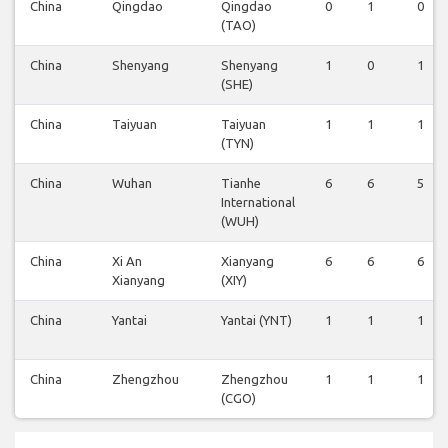
China
Qingdao
Qingdao
0
1
0
(TAO)
China
Shenyang
Shenyang
1
0
1
(SHE)
China
Taiyuan
Taiyuan
1
1
1
(TYN)
China
Wuhan
Tianhe
6
6
5
International
(WUH)
China
Xi An
Xianyang
6
6
6
Xianyang
(XIY)
China
Yantai
Yantai (YNT)
1
1
1
China
Zhengzhou
Zhengzhou
1
1
1
(CGO)