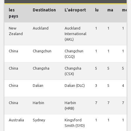
les
Destination
L'aéroport
lu
ma
me
pays
New
Auckland
Auckland
1
1
1
Zealand
International
(AKL)
China
Changchun
Changchun
1
1
1
(CGQ)
China
Changsha
Changsha
5
5
5
(CSX)
China
Dalian
Dalian (DLC)
3
5
4
China
Harbin
Harbin
7
7
7
(HRB)
Australia
Sydney
Kingsford
1
1
1
Smith (SYD)