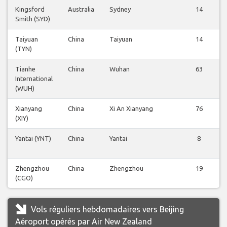
Kingsford
Australia
Sydney
14
Smith (SYD)
Taiyuan
China
Taiyuan
14
(TYN)
Tianhe
China
Wuhan
63
International
(WUH)
Xianyang
China
Xi An Xianyang
76
(XIY)
Yantai (YNT)
China
Yantai
8
Zhengzhou
China
Zhengzhou
19
(CGO)
Vols réguliers hebdomadaires vers Beijing
Aéroport opérés par Air New Zealand