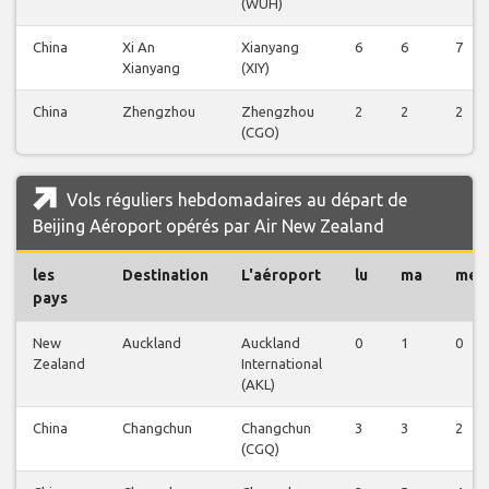
(WUH)
China
Xi An
Xianyang
6
6
7
Xianyang
(XIY)
China
Zhengzhou
Zhengzhou
2
2
2
(CGO)
Vols réguliers hebdomadaires au départ de
Beijing Aéroport opérés par Air New Zealand
les
Destination
L'aéroport
lu
ma
me
pays
New
Auckland
Auckland
0
1
0
Zealand
International
(AKL)
China
Changchun
Changchun
3
3
2
(CGQ)