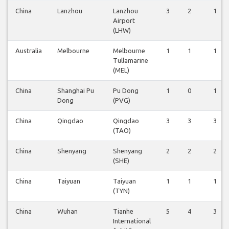
China
Lanzhou
Lanzhou
3
2
1
Airport
(LHW)
Australia
Melbourne
Melbourne
1
1
1
Tullamarine
(MEL)
China
Shanghai Pu
Pu Dong
1
0
1
Dong
(PVG)
China
Qingdao
Qingdao
3
3
3
(TAO)
China
Shenyang
Shenyang
2
2
2
(SHE)
China
Taiyuan
Taiyuan
1
1
1
(TYN)
China
Wuhan
Tianhe
5
4
3
International