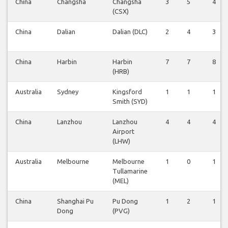
China
Changsha
Changsha
3
5
4
(CSX)
China
Dalian
Dalian (DLC)
2
4
3
China
Harbin
Harbin
7
7
8
(HRB)
Australia
Sydney
Kingsford
1
1
1
Smith (SYD)
China
Lanzhou
Lanzhou
4
4
4
Airport
(LHW)
Australia
Melbourne
Melbourne
1
0
1
Tullamarine
(MEL)
China
Shanghai Pu
Pu Dong
1
2
1
Dong
(PVG)