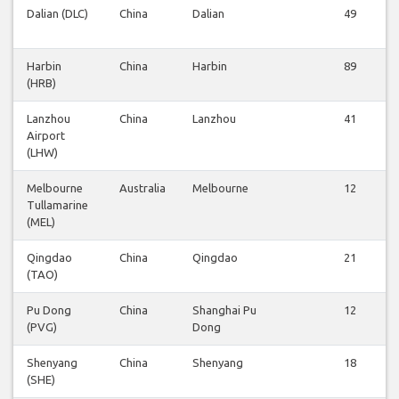
Dalian (DLC)
China
Dalian
49
Harbin
China
Harbin
89
(HRB)
Lanzhou
China
Lanzhou
41
Airport
(LHW)
Melbourne
Australia
Melbourne
12
Tullamarine
(MEL)
Qingdao
China
Qingdao
21
(TAO)
Pu Dong
China
Shanghai Pu
12
(PVG)
Dong
Shenyang
China
Shenyang
18
(SHE)