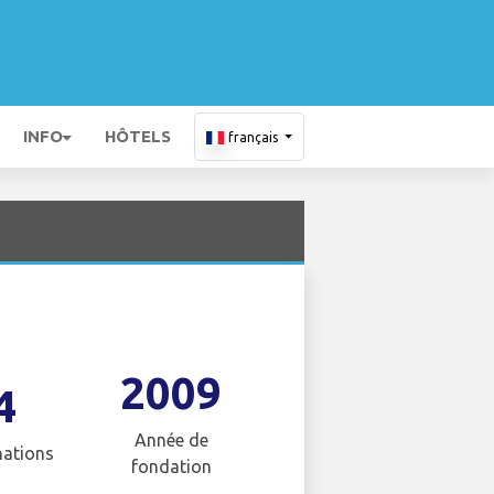
INFO
HÔTELS
français
2009
4
Année de
nations
fondation