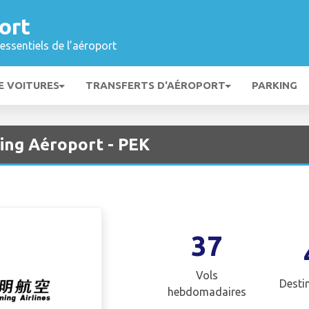
ort
essentiels de l’aéroport
E VOITURES
TRANSFERTS D'AÉROPORT
PARKING
jing Aéroport - PEK
37
Vols
Desti
hebdomadaires