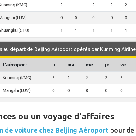
Kunming (KMG)
2
1
2
2
2
Mangshi (LUM)
0
0
0
0
0
Shuangliu (CTU)
1
1
1
1
1
 au départ de Beijing Aéroport opérés par Kunming Airlin
L'aéroport
lu
ma
me
je
ve
Kunming (KMG)
2
2
2
2
2
Mangshi (LUM)
0
0
0
0
0
nces ou un voyage d'affaires
n de voiture chez Beijing Aéroport
pour de 