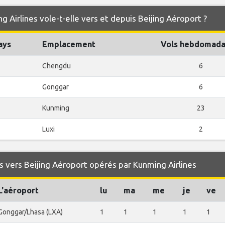
 Airlines vole-t-elle vers et depuis Beijing Aéroport ?
ays
Emplacement
Vols hebdomada
Chengdu
6
Gonggar
6
Kunming
23
Luxi
2
 vers Beijing Aéroport opérés par Kunming Airlines
L'aéroport
lu
ma
me
je
ve
Gonggar/Lhasa (LXA)
1
1
1
1
1