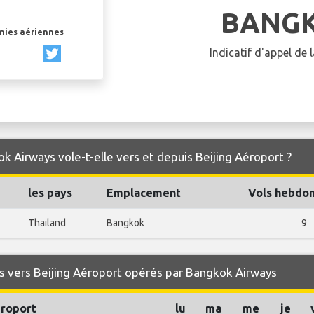
BANGK
gnies aériennes
Indicatif d'appel de
k Airways vole-t-elle vers et depuis Beijing Aéroport ?
les pays
Emplacement
Vols hebdo
Thailand
Bangkok
9
s vers Beijing Aéroport opérés par Bangkok Airways
éroport
lu
ma
me
je