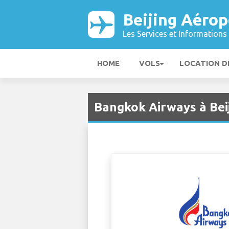
Beijing Aérop
Les Services et Informations 
HOME
VOLS
LOCATION D
Bangkok Airways à Bei