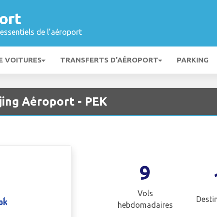
ort
essentiels de l’aéroport
E VOITURES
TRANSFERTS D'AÉROPORT
PARKING
jing Aéroport - PEK
9
Vols
Desti
hebdomadaires