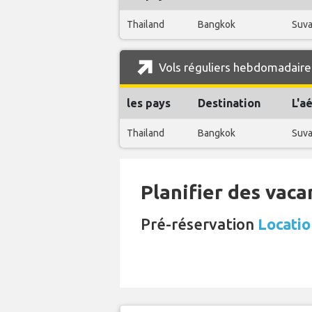
Thailand
Bangkok
Suva
Vols réguliers hebdomadaire
les pays
Destination
L'a
Thailand
Bangkok
Suva
Planifier des vaca
Pré-réservation
Locatio