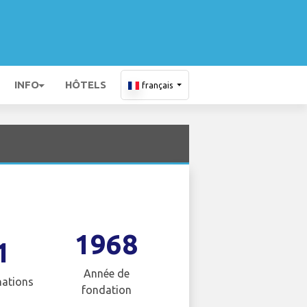
INFO
HÔTELS
français
1968
1
Année de
nations
fondation