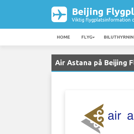
Beijing Flygp
Viktig flygplatsinformation 
HOME
FLYG
BILUTHYRNI
Air Astana på Beijing F