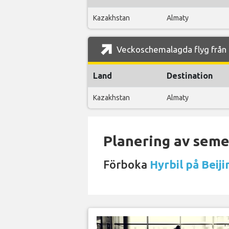
Kazakhstan
Almaty
Veckoschemalagda flyg från B
Land
Destination
Kazakhstan
Almaty
Planering av semes
Förboka
Hyrbil på Beiji