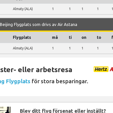
Almaty (ALA)
1
1
1
1
eijing Flygplats som drivs av Air Astana
Flygplats
må
ti
on
to
Almaty (ALA)
1
1
1
1
ter- eller arbetsresa
ng Flygplats
för stora besparingar.
Blev ditt flyg försenat eller inställt?