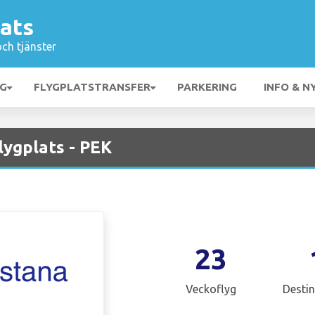
lats
och tjänster
NG
FLYGPLATSTRANSFER
PARKERING
INFO & N
lygplats - PEK
23
Veckoflyg
Destin