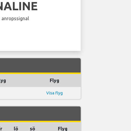
NALINE
 anropssignal
lyg
Flyg
Visa flyg
fr
lö
sö
Flyg