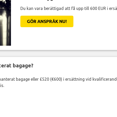
Du kan vara berättigad att få upp till 600 EUR i ersä
GÖR ANSPRÅK NU!
nterat bagage?
lhanterat bagage eller £520 (€600) i ersättning vid kvalificeran
is.