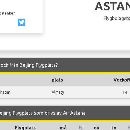
ASTA
gslänkar
Flygbolagets
l och från Beijing Flygplats?
d
plats
Veckof
hstan
Almaty
14
ijing Flygplats som drivs av Air Astana
Flygplats
må
ti
on
to