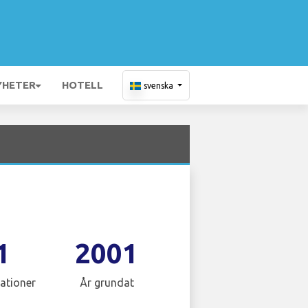
YHETER
HOTELL
svenska
1
2001
ationer
År grundat