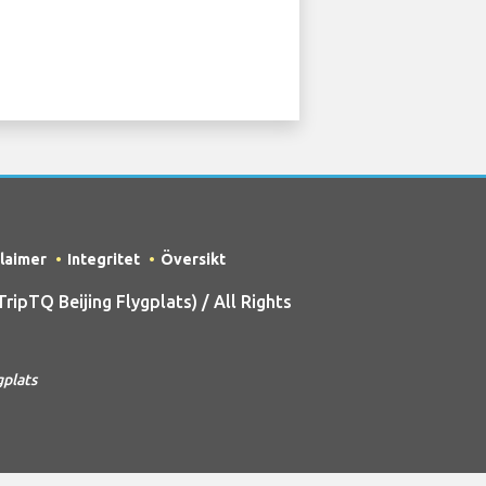
claimer
Integritet
Översikt
pTQ Beijing Flygplats) / All Rights
gplats