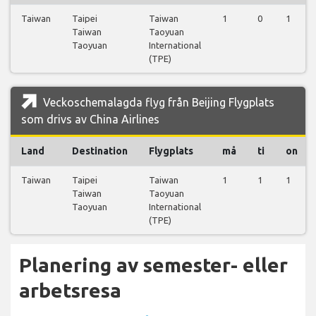
Taiwan
Taipei
Taiwan
1
0
1
Taiwan
Taoyuan
Taoyuan
International
(TPE)
Veckoschemalagda flyg från Beijing Flygplats
som drivs av China Airlines
Land
Destination
Flygplats
må
ti
on
Taiwan
Taipei
Taiwan
1
1
1
Taiwan
Taoyuan
Taoyuan
International
(TPE)
Planering av semester- eller
arbetsresa