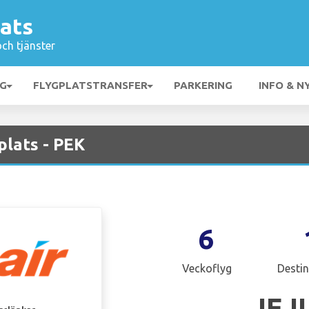
lats
och tjänster
NG
FLYGPLATSTRANSFER
PARKERING
INFO & N
gplats - PEK
6
Veckoflyg
Destin
JEJ