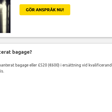
GÖR ANSPRÅK NU!
nterat bagage?
lhanterat bagage eller £520 (€600) i ersättning vid kvalificeran
is.