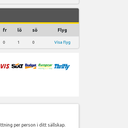
fr
lö
sö
Flyg
0
1
0
Visa flyg
ttning per person i ditt sällskap.