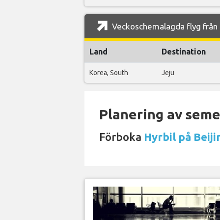
Veckoschemalagda flyg från Be
Land
Destination
Korea, South
Jeju
Planering av semes
Förboka
Hyrbil på Beiji