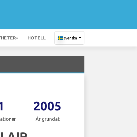
YHETER
HOTELL
svenska
1
2005
ationer
År grundat
U AIR