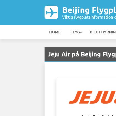
Beijing Flygp
Viktig flygplatsinformation 
HOME
FLYG
BILUTHYRNI
Jeju Air på Beijing Fly