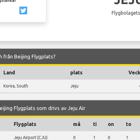
gslänkar
Flygbolagets
ch från Beijing Flygplats?
Land
plats
Veck
Korea, South
Jeju
ijing Flygplats som drivs av Jeju Air
Flygplats
må
ti
on
to
Jeju Airport (CJU)
0
1
0
1