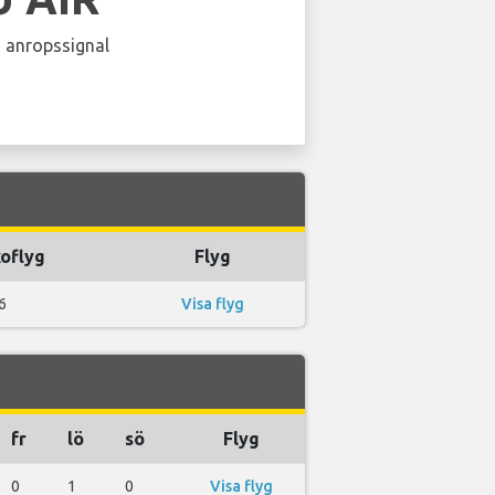
 anropssignal
oflyg
Flyg
6
Visa flyg
fr
lö
sö
Flyg
0
1
0
Visa flyg