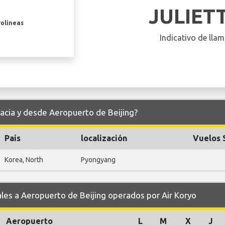
JULIET
rolíneas
Indicativo de llam
hacia y desde Aeropuerto de Beijing?
País
localización
Vuelos 
Korea, North
Pyongyang
s a Aeropuerto de Beijing operados por Air Koryo
Aeropuerto
L
M
X
J