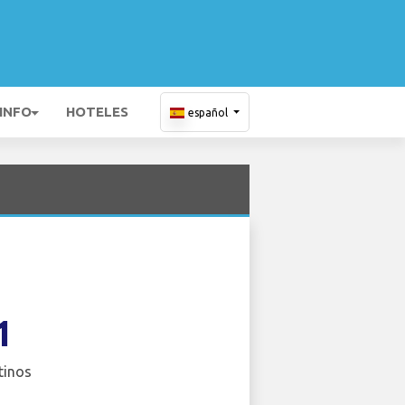
 INFO
HOTELES
español
1
tinos