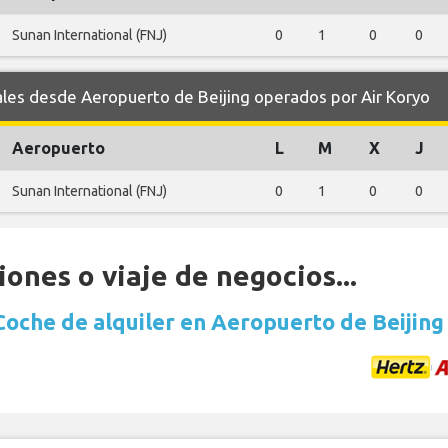
Sunan International (FNJ)
0
1
0
0
s desde Aeropuerto de Beijing operados por Air Koryo
Aeropuerto
L
M
X
J
Sunan International (FNJ)
0
1
0
0
ones o viaje de negocios...
Coche de alquiler en Aeropuerto de Beijing