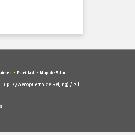
laimer
Prividad
Map de Sitio
ripTQ Aeropuerto de Beijing) / All
g