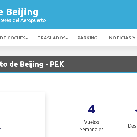
 Beijing
nterés del Aeropuerto
 DE COCHES
TRASLADOS
PARKING
NOTICIAS Y
o de Beijing - PEK
4
Vuelos
Des
Semanales