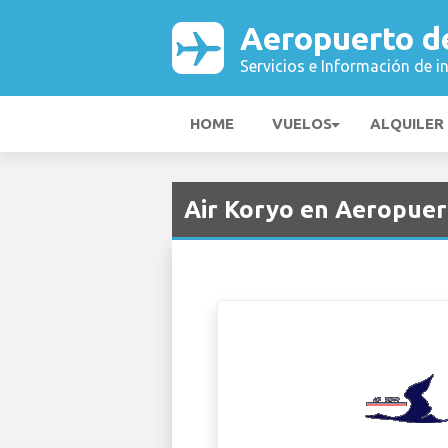
Aeropuerto de
Servicios e Información de i
HOME
VUELOS
ALQUILER
Air Koryo en Aeropuert