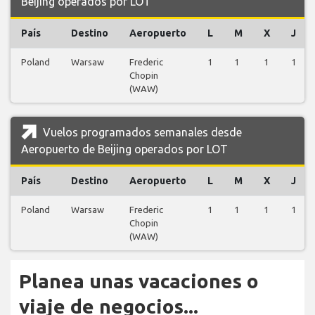
Beijing operados por LOT
País
Destino
Aeropuerto
L
M
X
J
Poland
Warsaw
Frederic
1
1
1
1
Chopin
(WAW)
Vuelos programados semanales desde
Aeropuerto de Beijing operados por LOT
País
Destino
Aeropuerto
L
M
X
J
Poland
Warsaw
Frederic
1
1
1
1
Chopin
(WAW)
Planea unas vacaciones o
viaje de negocios...