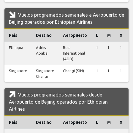
Vuelos programados semanales a Aeropuerto de
Beijing operados por Ethiopian Airlines
País
Destino
Aeropuerto
L
M
X
Ethiopia
Addis
Bole
1
1
1
Ababa
International
(ADD)
Singapore
Singapore
Changi (SIN)
1
1
1
Changi
Vuelos programados semanales desde
Aeropuerto de Beijing operados por Ethiopian
Airlines
País
Destino
Aeropuerto
L
M
X