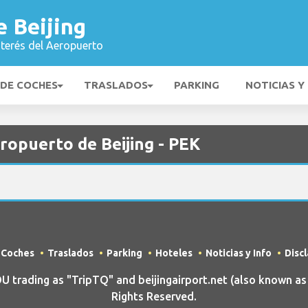
 Beijing
nterés del Aeropuerto
 DE COCHES
TRASLADOS
PARKING
NOTICIAS Y
ropuerto de Beijing - PEK
e Coches
Traslados
Parking
Hoteles
Noticias y Info
Disc
rading as "TripTQ" and beijingairport.net (also known as T
Rights Reserved.