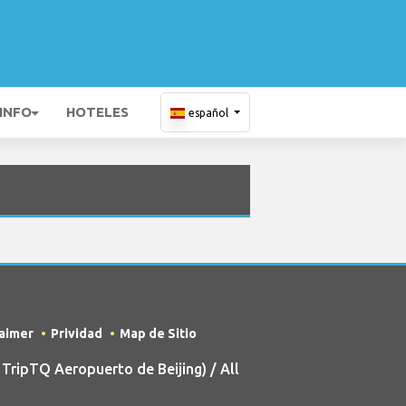
 INFO
HOTELES
español
laimer
Prividad
Map de Sitio
ripTQ Aeropuerto de Beijing) / All