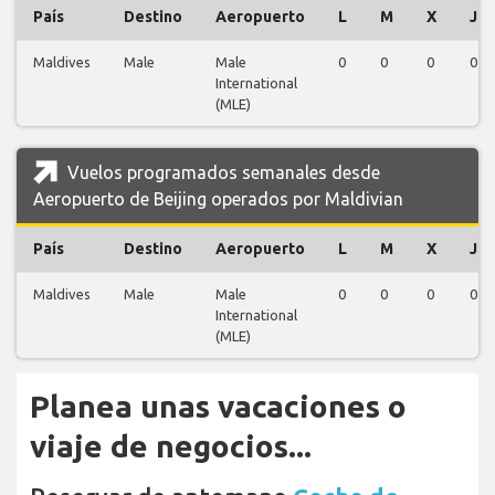
País
Destino
Aeropuerto
L
M
X
J
Maldives
Male
Male
0
0
0
0
International
(MLE)
Vuelos programados semanales desde
Aeropuerto de Beijing operados por Maldivian
País
Destino
Aeropuerto
L
M
X
J
Maldives
Male
Male
0
0
0
0
International
(MLE)
Planea unas vacaciones o
viaje de negocios...