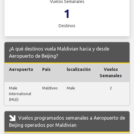
Vuelos Semanales
1
Destinos
¿A qué destinos vuela Maldivian hacia y desde
Aeropuerto de Beijing?
Aeropuerto
País
localización
Vuelos
V
Semanales
Male
Maldives
Male
2
International
v
(MLE)
Vuelos programados semanales a Aeropuerto de
Beijing operados por Maldivian