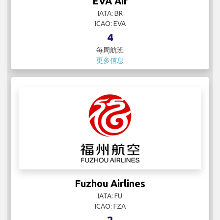
EVA Air
IATA: BR
ICAO: EVA
4
每周航班
更多信息
Fuzhou Airlines
IATA: FU
ICAO: FZA
2