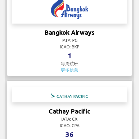
Bangkok Airways
IATA: PG
ICAO: BKP
1
每周航班
更多信息
Cathay Pacific
IATA: CX
ICAO: CPA
36