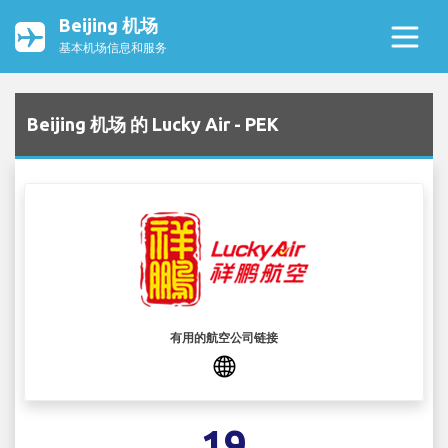
Beijing 机场
基本机场信息和服务
Beijing 机场 的 Lucky Air - PEK
有用的航空公司链接
19