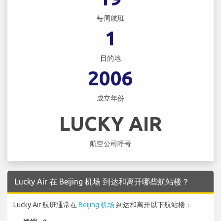
每周航班
1
目的地
2006
成立年份
LUCKY AIR
航空公司呼号
Lucky Air 在 Beijing 机场 到达和离开哪些航站楼？
Lucky Air 航班通常在
Beijing 机场
到达和离开以下航站楼：