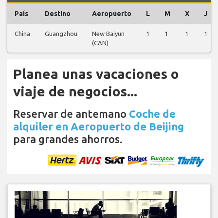
País
Destino
Aeropuerto
L
M
X
J
China
Guangzhou
New Baiyun
1
1
1
1
(CAN)
Planea unas vacaciones o
viaje de negocios...
Reservar de antemano
Coche de
alquiler en Aeropuerto de Beijing
para grandes ahorros.