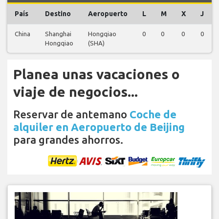
País
Destino
Aeropuerto
L
M
X
J
China
Shanghai
Hongqiao
0
0
0
0
Hongqiao
(SHA)
Planea unas vacaciones o
viaje de negocios...
Reservar de antemano
Coche de
alquiler en Aeropuerto de Beijing
para grandes ahorros.