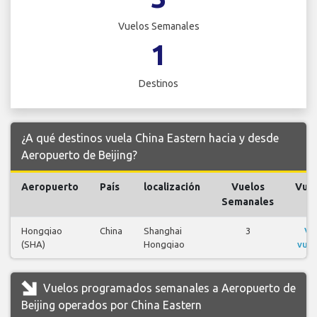
Vuelos Semanales
1
Destinos
¿A qué destinos vuela China Eastern hacia y desde
Aeropuerto de Beijing?
Aeropuerto
País
localización
Vuelos
Vue
Semanales
Hongqiao
China
Shanghai
3
Ve
(SHA)
Hongqiao
vuel
Vuelos programados semanales a Aeropuerto de
Beijing operados por China Eastern