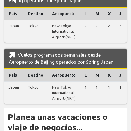
Beijing operados por Spring Japan
País
Destino
Aeropuerto
L
M
X
J
Japan
Tokyo
New Tokyo
2
2
2
2
International
Airport (NRT)
Vuelos programados semanales desde
Aeropuerto de Beijing operados por Spring Japan
País
Destino
Aeropuerto
L
M
X
J
Japan
Tokyo
New Tokyo
1
1
1
1
International
Airport (NRT)
Planea unas vacaciones o
viaje de negocios...