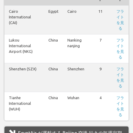
Cairo
Egypt
Cairo
11
フラ
International
イト
(CAI)
を見
る
Lukou
China
Nanking
7
フラ
International
nanjing
イト
Airport (NKG)
を見
る
Shenzhen (SZX)
China
Shenzhen
9
フラ
イト
を見
る
Tianhe
China
Wuhan
4
フラ
International
イト
(WUH)
を見
る
EgyptAir が運航する Beijing 空港 行きの毎週定期