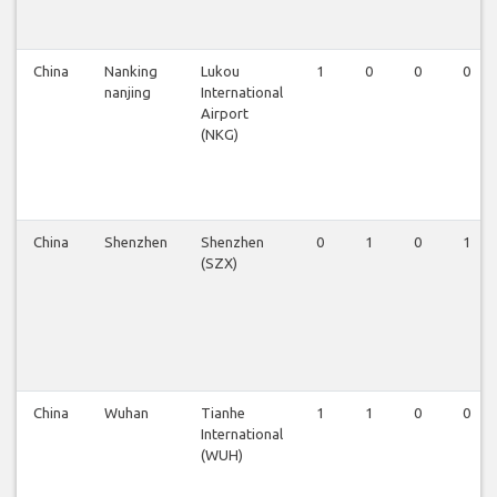
China
Nanking
Lukou
1
0
0
0
nanjing
International
Airport
(NKG)
China
Shenzhen
Shenzhen
0
1
0
1
(SZX)
China
Wuhan
Tianhe
1
1
0
0
International
(WUH)