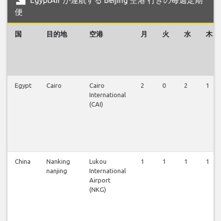
便
国
目的地
空港
月
火
水
木
Egypt
Cairo
Cairo
2
0
2
1
International
(CAI)
China
Nanking
Lukou
1
1
1
1
nanjing
International
Airport
(NKG)