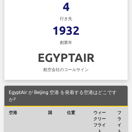
4
行き先
1932
創業年
EGYPTAIR
航空会社のコールサイン
EgyptAir が Beijing 空港 を発着する空港はどこです
か?
空港
国
位置
ウィー
フ
クリー
ラ
フライ
イ
ト
ト