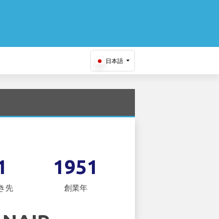
日本語
1
1951
き先
創業年