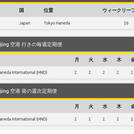
国
位置
ウィークリー
Japan
Tokyo Haneda
26
 Beijing 空港 行きの毎週定期便
月
火
水
木
aneda International (HND)
2
2
2
2
2
Beijing 空港 発の週次定期便
月
火
水
木
aneda International (HND)
2
2
2
2
2