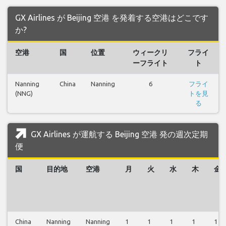
GX Airlines が Beijing 空港 を発着する空港はどこです
か?
空港
国
位置
ウィークリ
フライ
ーフライト
ト
Nanning
China
Nanning
6
フライ
(NNG)
トを見
る
GX Airlines が運航する Beijing 空港 発の週次定期
便
国
目的地
空港
月
火
水
木
金
China
Nanning
Nanning
1
1
1
1
1