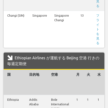
見
る
Changi (SIN)
Singapore
Singapore
13
フ
Changi
ラ
イ
ト
を
見
る
Ethiopian Airlines が運航する Beijing 空港 行きの
毎週定期便
国
目的地
空港
月
火
水
Ethiopia
Addis
Bole
1
1
1
Ababa
International