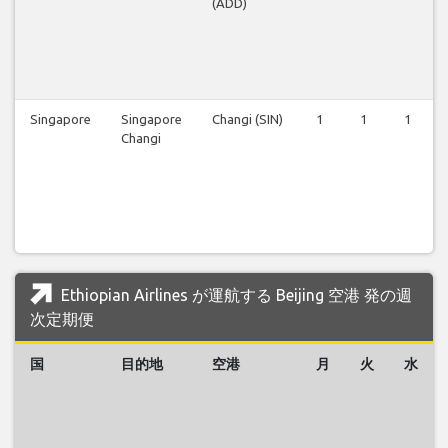
(ADD)
Singapore
Singapore
Changi (SIN)
1
1
1
Changi
Ethiopian Airlines が運航する Beijing 空港 発の週
次定期便
国
目的地
空港
月
火
水