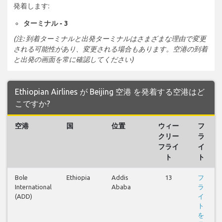
発着します:
ターミナル - 3
(注: 到着ターミナルと出発ターミナルはさまざまな理由で変更
される可能性があり、変更される場合もあります。空港の到着
と出発の画面を常に確認してください)
Ethiopian Airlines が Beijing 空港 を発着する空港はど
こですか?
空港
国
位置
ウィー
フ
クリー
ラ
フライ
イ
ト
ト
Bole
Ethiopia
Addis
13
フ
International
Ababa
ラ
(ADD)
イ
ト
を